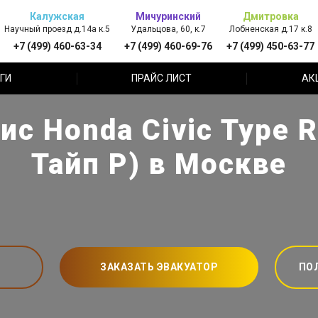
Калужская
Мичуринский
Дмитровка
Научный проезд д.14а к.5
Удальцова, 60, к.7
Лобненская д.17 к.8
+7 (499) 460-63-34
+7 (499) 460-69-76
+7 (499) 450-63-77
ГИ
ПРАЙС ЛИСТ
АК
ис Honda Civic Type 
Тайп Р) в Москве
ЗАКАЗАТЬ ЭВАКУАТОР
ПО