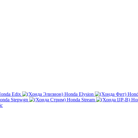
onda Edix
Honda Elysion
Hond
onda Stepwgn
Honda Stream
Ho
ic