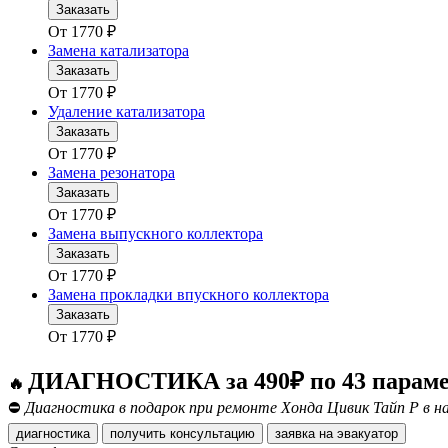
Заказать
От
1770
₽
Замена катализатора
Заказать
От
1770
₽
Удаление катализатора
Заказать
От
1770
₽
Замена резонатора
Заказать
От
1770
₽
Замена выпускного коллектора
Заказать
От
1770
₽
Замена прокладки впускного коллектора
Заказать
От
1770
₽
ДИАГНОСТИКА за 490₽ по 43 парам
🔥
⛔
Диагностика в подарок при ремонте Хонда Цивик Тайп Р в 
диагностика
получить консультацию
заявка на эвакуатор