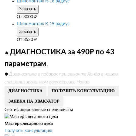
Шиномонтаж R-18 радиус
Заказать
От
3000
₽
Шиномонтаж R-19 радиус
Заказать
От
3530
₽
ДИАГНОСТИКА за 490₽ по 43
🔥
параметрам
.
Диагностика в подарок при ремонте Хонда в нашем
⛔
специализированном автосервисе Honda
ДИАГНОСТИКА
ПОЛУЧИТЬ КОНСУЛЬТАЦИЮ
ЗАЯВКА НА ЭВАКУАТОР
Сертифицированные специалисты
Мастер слесарного цеха
Получить консультацию