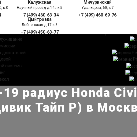
й
Калужская
Мичуринский
, к.8
Научный проезд д.14а к.5
Удальцова, 60, к.7
4
+7 (499) 460-63-34
+7 (499) 460-69-76
Дмитровка
Лобненская д.17 к.8
+7 (499) 450-63-77
УГИ
ПРАЙС ЛИСТ
АКЦ
служивание
смиссии
 двигателей
Ре
довой
Р
ой системы
инг
екол
9 радиус Honda Civi
ивик Тайп Р) в Моск