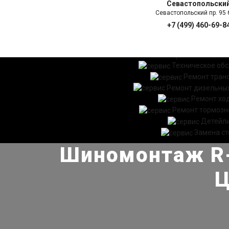
Севастопольски
Севастопольский пр. 95 б
+7 (499) 460-69-8
ГЛАВНАЯ
УСЛ
Техническое об
Ремонт тран
Ремонт дизельных
Ремонт хо
Ремонт тормозн
Детейл
Замена ст
Шиномонтаж R-1
Ц