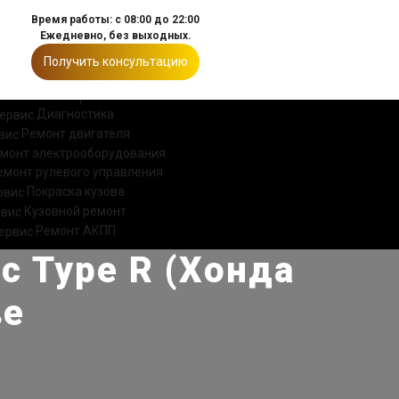
Время работы: с 08:00 до 22:00
Ежедневно, без выходных.
Получить консультацию
ИИ
КОНТАКТЫ
Диагностика
Ремонт двигателя
монт электрооборудования
емонт рулевого управления
Покраска кузова
Кузовной ремонт
Ремонт АКПП
c Type R (Хонда
ве