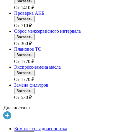
Заказать
От
1410
₽
Проверка АКБ
Заказать
От
710
₽
Сброс межсервисного интервала
Заказать
От
360
₽
Плановое ТО
Заказать
От
1770
₽
Экспресс-замена масла
Заказать
От
1770
₽
Замена фильтров
Заказать
От
530
₽
Диагностика
Комплексная диагностика