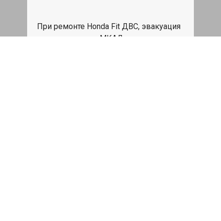
При ремонте Honda Fit ДВС, эвакуация
авто в пределах МКАД в подарок.
Записаться
Сделаем дешевле
При калькуляции на руках из другого
сервиса - эти же работы и запчасти по
более низкой цене