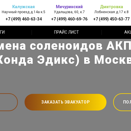
Калужская
Мичуринский
Дмитровка
Научный проезд д.14а к.5
Удальцова, 60, к.7
Лобненская д.17 к.8
+7 (499) 460-63-34
+7 (499) 460-69-76
+7 (499) 450-63-77
ГИ
ПРАЙС ЛИСТ
АК
мена соленоидов АКП
Хонда Эдикс) в Моск
ЗАКАЗАТЬ ЭВАКУАТОР
ПО