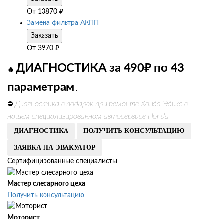
От
13870
₽
Замена фильтра АКПП
Заказать
От
3970
₽
ДИАГНОСТИКА за 490₽ по 43
🔥
параметрам
.
Диагностика в подарок при ремонте Хонда Эдикс в
⛔
нашем специализированном автосервисе Honda
ДИАГНОСТИКА
ПОЛУЧИТЬ КОНСУЛЬТАЦИЮ
ЗАЯВКА НА ЭВАКУАТОР
Сертифицированные специалисты
Мастер слесарного цеха
Получить консультацию
Моторист