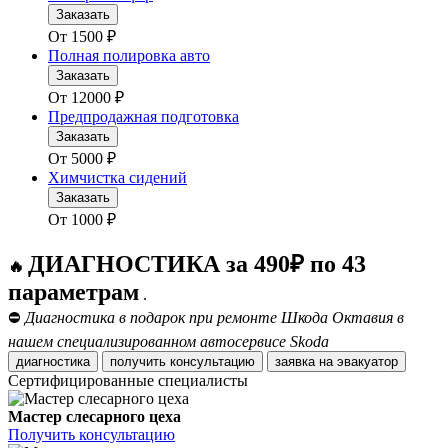
Заказать
От
1500
₽
Полная полировка авто
Заказать
От
12000
₽
Предпродажная подготовка
Заказать
От
5000
₽
Химчистка сидений
Заказать
От
1000
₽
ДИАГНОСТИКА за 490₽ по 43
🔥
параметрам
.
⛔
Диагностика в подарок при ремонте Шкода Октавия в
нашем специализированном автосервисе Skoda
диагностика
получить консультацию
заявка на эвакуатор
Сертифицированные специалисты
Мастер слесарного цеха
Получить консультацию