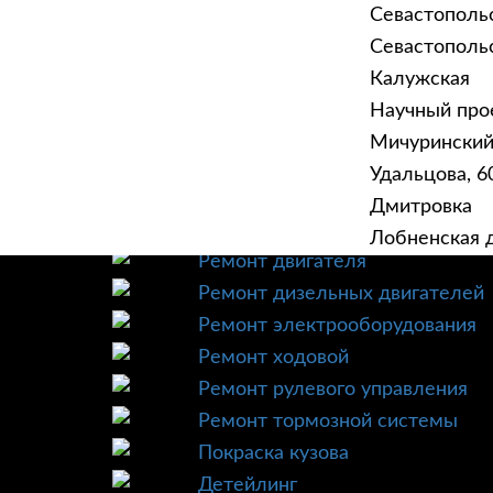
Севастополь
Севастопольск
Калужская
Научный прое
ГЛАВНАЯ
УСЛУ
Мичурински
Техническое обслуживание
Удальцова, 60
Диагностика
Дмитровка
Ремонт трансмиссии
Лобненская д
Ремонт двигателя
Ремонт дизельных двигателей
Ремонт электрооборудования
Ремонт ходовой
Ремонт рулевого управления
Ремонт тормозной системы
Покраска кузова
Детейлинг