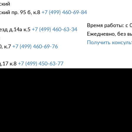
ский
ий пр. 95 б, к.8
+7 (499) 460-69-84
Время работы: с 0
зд д.14а к.5
+7 (499) 460-63-34
Ежедневно, без в
ГИ
ПРАЙС ЛИСТ
АК
й
Получить консул
, к.7
+7 (499) 460-69-76
.17 к.8
+7 (499) 450-63-77