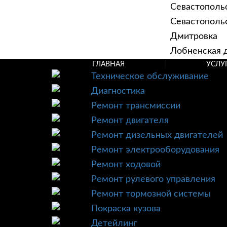
Севастополь
Севастопольск
Дмитровка
Лобненская д
ГЛАВНАЯ
УСЛУ
Техническое обслуживание
Диагностика
Ремонт трансмиссии
Ремонт двигателя
Ремонт дизельных двигателей
Ремонт электрооборудования
Ремонт ходовой
Ремонт рулевого управления
Ремонт тормозной системы
Покраска кузова
Детейлинг