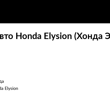
то Honda Elysion (Хонда 
да
a Elysion