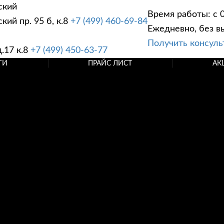
ский
Время работы: с 0
ий пр. 95 б, к.8
+7 (499) 460-69-84
Ежедневно, без в
Получить консул
.17 к.8
+7 (499) 450-63-77
ГИ
ПРАЙС ЛИСТ
АК