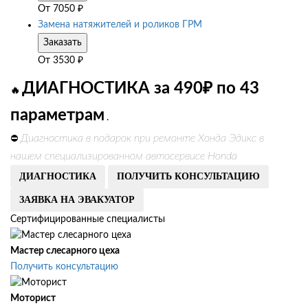
От
7050
₽
Замена натяжителей и роликов ГРМ
Заказать
От
3530
₽
ДИАГНОСТИКА за 490₽ по 43
🔥
параметрам
.
Диагностика в подарок при ремонте Хонда Эдикс в
⛔
нашем специализированном автосервисе Honda
ДИАГНОСТИКА
ПОЛУЧИТЬ КОНСУЛЬТАЦИЮ
ЗАЯВКА НА ЭВАКУАТОР
Сертифицированные специалисты
Мастер слесарного цеха
Получить консультацию
Моторист