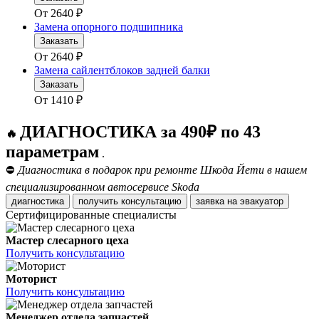
От
2640
₽
Замена опорного подшипника
Заказать
От
2640
₽
Замена сайлентблоков задней балки
Заказать
От
1410
₽
ДИАГНОСТИКА за 490₽ по 43
🔥
параметрам
.
⛔
Диагностика в подарок при ремонте Шкода Йети в нашем
специализированном автосервисе Skoda
диагностика
получить консультацию
заявка на эвакуатор
Сертифицированные специалисты
Мастер слесарного цеха
Получить консультацию
Моторист
Получить консультацию
Менеджер отдела запчастей