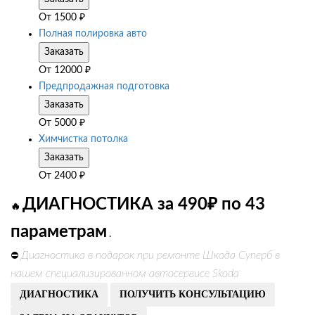
От
1500
₽
Полная полировка авто
Заказать
От
12000
₽
Предпродажная подготовка
Заказать
От
5000
₽
Химчистка потолка
Заказать
От
2400
₽
ДИАГНОСТИКА за 490₽ по 43
🔥
параметрам
.
Диагностика в подарок при ремонте Шкода Суперб в
⛔
нашем специализированном автосервисе Skoda
ДИАГНОСТИКА
ПОЛУЧИТЬ КОНСУЛЬТАЦИЮ