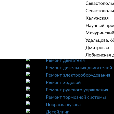
Севастополь
Севастопольск
Калужская
Научный прое
ГЛАВНАЯ
УСЛУ
Мичурински
Техническое обслуживание
Удальцова, 60
Диагностика
Дмитровка
Ремонт трансмиссии
Лобненская д
Ремонт двигателя
Ремонт дизельных двигателей
Ремонт электрооборудования
Ремонт ходовой
Ремонт рулевого управления
Ремонт тормозной системы
Покраска кузова
Детейлинг