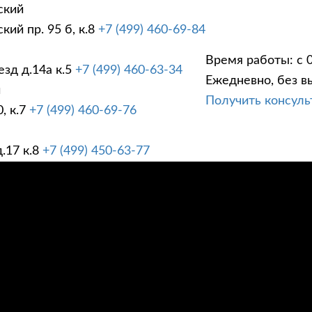
ский
ий пр. 95 б, к.8
+7 (499) 460-69-84
Время работы: с 0
зд д.14а к.5
+7 (499) 460-63-34
Ежедневно, без в
ГИ
ПРАЙС ЛИСТ
АК
й
Получить консул
, к.7
+7 (499) 460-69-76
.17 к.8
+7 (499) 450-63-77