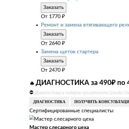
Заказать
От
1770
₽
Ремонт и замена втягивающего рел
Заказать
От
2640
₽
Замена щеток стартера
Заказать
От
2470
₽
ДИАГНОСТИКА за 490₽ по 
🔥
⛔
Диагностика в подарок при ремонте Шкода Ок
ДИАГНОСТИКА
ПОЛУЧИТЬ КОНСУЛЬТАЦ
Сертифицированные специалисты
Мастер слесарного цеха