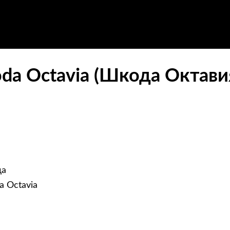
da Octavia (Шкода Октави
да
a Octavia