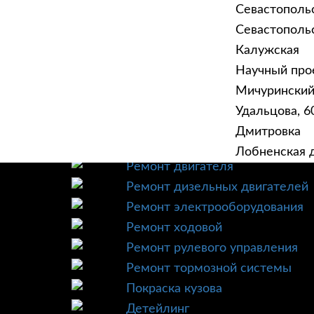
Севастополь
Севастопольск
Калужская
Научный прое
ГЛАВНАЯ
УСЛУ
Мичурински
Техническое обслуживание
Удальцова, 60
Диагностика
Дмитровка
Ремонт трансмиссии
Лобненская д
Ремонт двигателя
Ремонт дизельных двигателей
Ремонт электрооборудования
Ремонт ходовой
Ремонт рулевого управления
Ремонт тормозной системы
Покраска кузова
Детейлинг