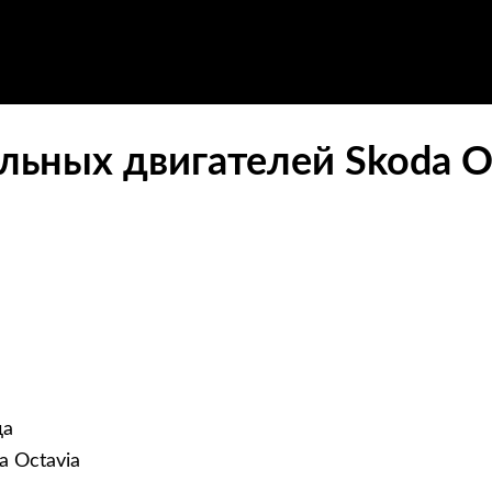
льных двигателей Skoda O
да
a Octavia