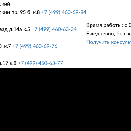
ский
ий пр. 95 б, к.8
+7 (499) 460-69-84
Время работы: с 0
зд д.14а к.5
+7 (499) 460-63-34
Ежедневно, без в
ГИ
ПРАЙС ЛИСТ
АК
й
Получить консул
, к.7
+7 (499) 460-69-76
.17 к.8
+7 (499) 450-63-77