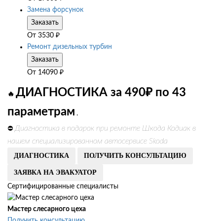
Замена форсунок
Заказать
От
3530
₽
Ремонт дизельных турбин
Заказать
От
14090
₽
ДИАГНОСТИКА за 490₽ по 43
🔥
параметрам
.
Диагностика в подарок при ремонте Шкода Кодиак в
⛔
нашем специализированном автосервисе Skoda
ДИАГНОСТИКА
ПОЛУЧИТЬ КОНСУЛЬТАЦИЮ
ЗАЯВКА НА ЭВАКУАТОР
Сертифицированные специалисты
Мастер слесарного цеха
Получить консультацию