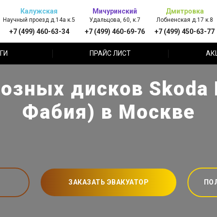
Калужская
Мичуринский
Дмитровка
Научный проезд д.14а к.5
Удальцова, 60, к.7
Лобненская д.17 к.8
+7 (499) 460-63-34
+7 (499) 460-69-76
+7 (499) 450-63-77
ГИ
ПРАЙС ЛИСТ
АК
озных дисков Skoda 
Фабия) в Москве
ЗАКАЗАТЬ ЭВАКУАТОР
ПО