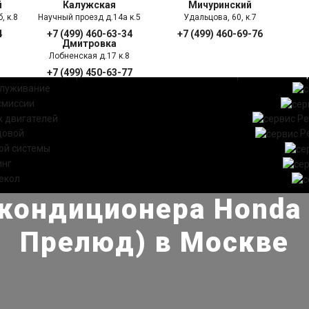
й
Калужская
Мичуринский
, к.8
Научный проезд д.14а к.5
Удальцова, 60, к.7
4
+7 (499) 460-63-34
+7 (499) 460-69-76
Дмитровка
Лобненская д.17 к.8
+7 (499) 450-63-77
УГИ
ПРАЙС ЛИСТ
АКЦ
служивание
смиссии
 двигателей
Ре
довой
Р
ой системы
инг
екол
кондиционера Honda 
Прелюд) в Москве