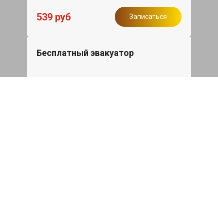
539 руб
Записаться
Бесплатный эвакуатор
При ремонте Honda Prelude ДВС,
эвакуация авто в пределах МКАД в
подарок.
Записаться
Сделаем дешевле