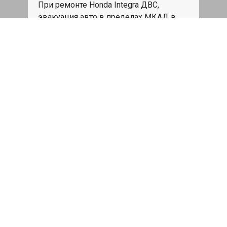
При ремонте Honda Integra ДВС,
эвакуация авто в пределах МКАД в
подарок.
Записаться
Сделаем дешевле
При калькуляции на руках из другого
сервиса - эти же работы и запчасти по
более низкой цене
Записаться