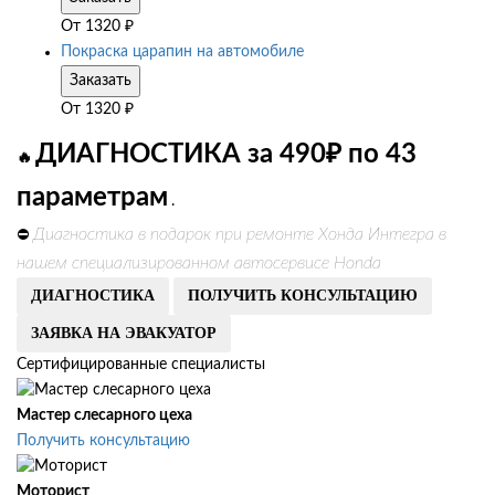
От
1320
₽
Покраска царапин на автомобиле
Заказать
От
1320
₽
ДИАГНОСТИКА за 490₽ по 43
🔥
параметрам
.
Диагностика в подарок при ремонте Хонда Интегра в
⛔
нашем специализированном автосервисе Honda
ДИАГНОСТИКА
ПОЛУЧИТЬ КОНСУЛЬТАЦИЮ
ЗАЯВКА НА ЭВАКУАТОР
Сертифицированные специалисты
Мастер слесарного цеха
Получить консультацию
Моторист