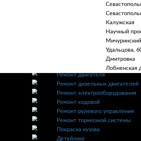
Севастополь
Севастопольск
Калужская
Научный прое
ГЛАВНАЯ
УСЛУ
Мичурински
Техническое обслуживание
Удальцова, 60
Диагностика
Дмитровка
Ремонт трансмиссии
Лобненская д
Ремонт двигателя
Ремонт дизельных двигателей
Ремонт электрооборудования
Ремонт ходовой
Ремонт рулевого управления
Ремонт тормозной системы
Покраска кузова
Детейлинг