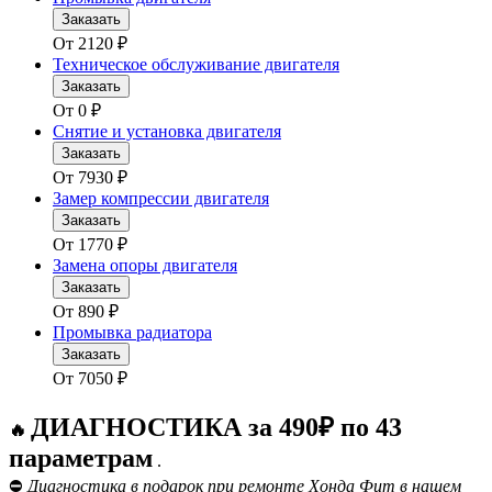
Заказать
От
2120
₽
Техническое обслуживание двигателя
Заказать
От
0
₽
Снятие и установка двигателя
Заказать
От
7930
₽
Замер компрессии двигателя
Заказать
От
1770
₽
Замена опоры двигателя
Заказать
От
890
₽
Промывка радиатора
Заказать
От
7050
₽
ДИАГНОСТИКА за 490₽ по 43
🔥
параметрам
.
⛔
Диагностика в подарок при ремонте Хонда Фит в нашем