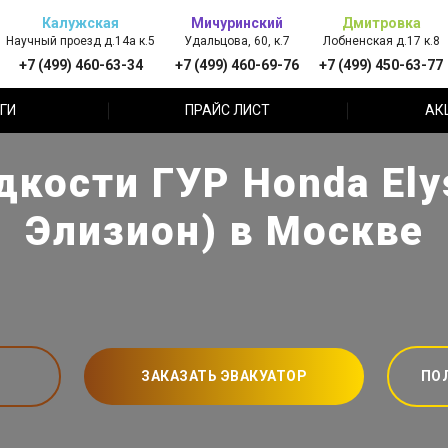
Калужская
Мичуринский
Дмитровка
Научный проезд д.14а к.5
Удальцова, 60, к.7
Лобненская д.17 к.8
+7 (499) 460-63-34
+7 (499) 460-69-76
+7 (499) 450-63-77
ГИ
ПРАЙС ЛИСТ
АК
кости ГУР Honda Ely
Элизион) в Москве
ЗАКАЗАТЬ ЭВАКУАТОР
ПО