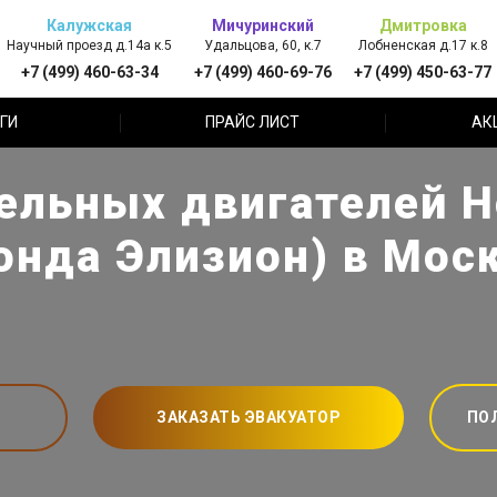
Калужская
Мичуринский
Дмитровка
Научный проезд д.14а к.5
Удальцова, 60, к.7
Лобненская д.17 к.8
+7 (499) 460-63-34
+7 (499) 460-69-76
+7 (499) 450-63-77
ГИ
ПРАЙС ЛИСТ
АК
ельных двигателей Ho
онда Элизион) в Мос
ЗАКАЗАТЬ ЭВАКУАТОР
ПО