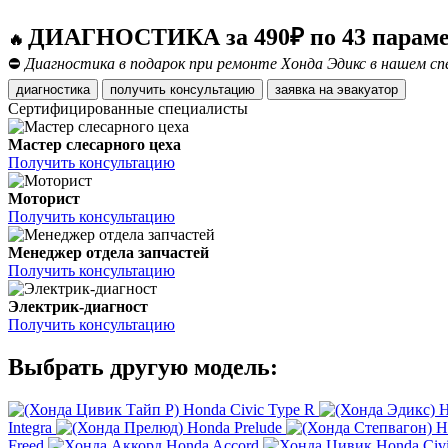
ДИАГНОСТИКА за 490₽ по 43 парам
🔥
⛔
Диагностика в подарок при ремонте Хонда Эдикс в нашем с
диагностика
получить консультацию
заявка на эвакуатор
Сертифицированные специалисты
Мастер слесарного цеха
Получить консультацию
Моторист
Получить консультацию
Менеджер отдела запчастей
Получить консультацию
Электрик-диагност
Получить консультацию
Выбрать другую модель:
Honda Civic Type R
H
Integra
Honda Prelude
H
Freed
Honda Accord
Honda Civ