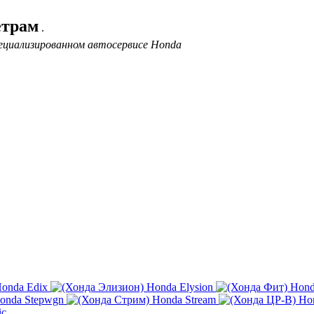
етрам
.
пециализированном автосервисе Honda
onda Edix
Honda Elysion
Hond
onda Stepwgn
Honda Stream
Ho
ic